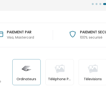
PAIEMENT SECURISE
LIVRAISON GR
100% securisé
à partir de 40
Ordinateurs
Téléphone Portable
Télevisions
e