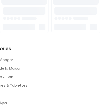
ories
ménager
de la Maison
e & Son
nes & Tablettes
ique