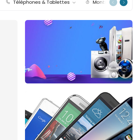
Téléphones & Tablettes
Montres
I