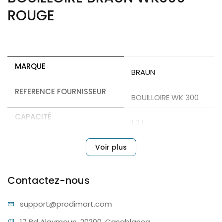
ROUGE
MARQUE
BRAUN
REFERENCE FOURNISSEUR
BOUILLOIRE WK 300
CAPACITÉ
1.7 L
Voir plus
PUISSANCE
2200
Contactez-nous
support@pr
odimart.com
17 Bd Alaymoun, 20200, Casablanca