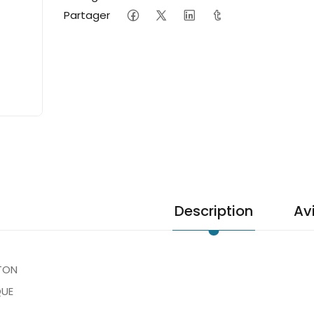
Partager
Description
Av
STON
QUE
L