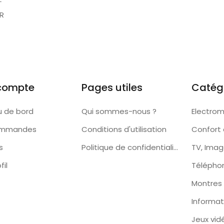
ER
compte
Pages utiles
Catég
u de bord
Qui sommes-nous ?
Electro
ommandes
Conditions d'utilisation
Confort 
s
Politique de confidentialité
TV, Imag
fil
Télépho
Montres
Informat
Jeux vid