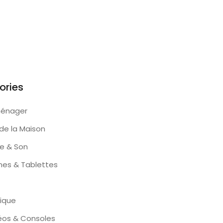
ories
ménager
de la Maison
e & Son
nes & Tablettes
ique
éos & Consoles