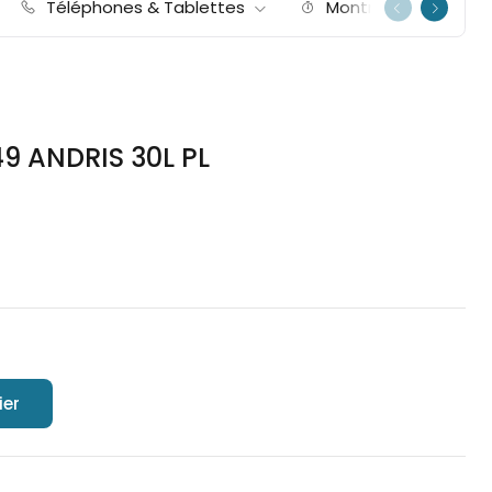
Téléphones & Tablettes
Montres
I
9 ANDRIS 30L PL
ier